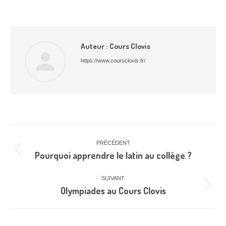
Auteur :
Cours Clovis
https://www.coursclovis.fr/
Navigation
article
PRÉCÉDENT
Pourquoi apprendre le latin au collège ?
Article
précédent
:
SUIVANT
Olympiades au Cours Clovis
Article
suivant
: