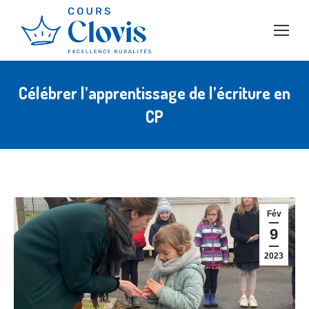
Célébrer l’apprentissage de l’écriture en
CP
Fév
9
2023